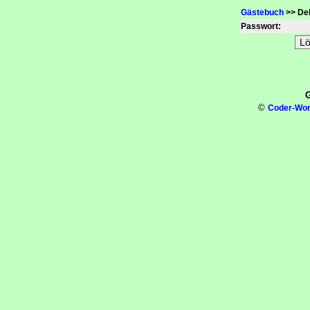
Gästebuch
>> Del
Passwort:
G
©
Coder-Wor