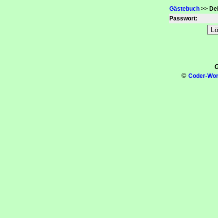
Gästebuch
>> Del
Passwort:
G
©
Coder-Wor