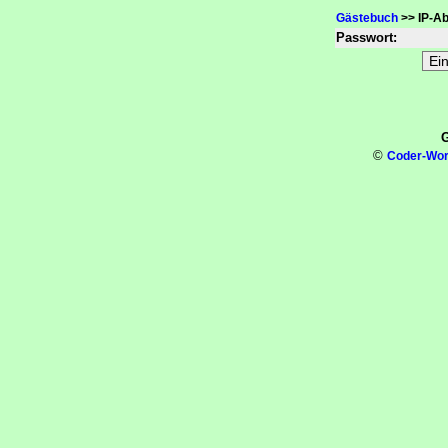
Gästebuch
>> IP-Ab
Passwort:
G
©
Coder-Wor