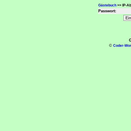
Gästebuch
>> IP-Ab
Passwort:
G
©
Coder-Wor