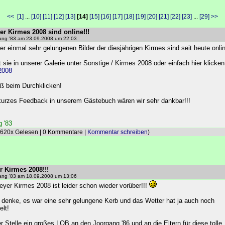
<<
[1]
...
[10]
[11]
[12]
[13]
[14]
[15]
[16]
[17]
[18]
[19]
[20]
[21]
[22]
[23]
...
[29]
>>
der Kirmes 2008 sind online!!!
ang '83 am 23.09.2008 um 22:03
er einmal sehr gelungenen Bilder der diesjährigen Kirmes sind seit heute onli
et sie in unserer Galerie unter Sonstige / Kirmes 2008 oder einfach hier klicke
2008
aß beim Durchklicken!
kurzes Feedback in unserem Gästebuch wären wir sehr dankbar!!!
 '83
 620x Gelesen | 0 Kommentare |
Kommentar schreiben
)
r Kirmes 2008!!!
ang '83 am 18.09.2008 um 13:06
eyer Kirmes 2008 ist leider schon wieder vorüber!!!
 denke, es war eine sehr gelungene Kerb und das Wetter hat ja auch noch
elt!
r Stelle ein großes LOB an den Joorgang '86 und an die Eltern für diese tolle