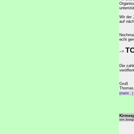
Organisa
unterstü
Wir der 
auf näch
Nochmals
echt ger
T
-->
Die zahl
veröffent
Gruß
Thomas
(
mehr...
|
Kirmesp
von Joorg