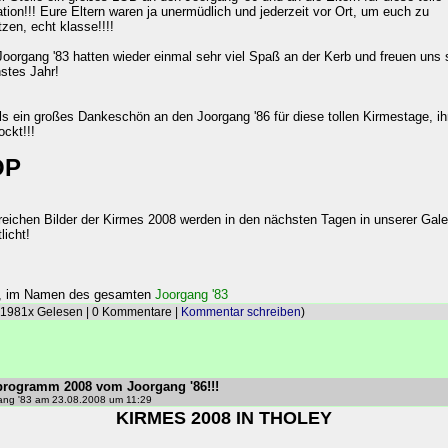
tion!!! Eure Eltern waren ja unermüdlich und jederzeit vor Ort, um euch zu
tzen, echt klasse!!!!
Joorgang '83 hatten wieder einmal sehr viel Spaß an der Kerb und freuen uns
stes Jahr!
 ein großes Dankeschön an den Joorgang '86 für diese tollen Kirmestage, ih
ockt!!!
OP
reichen Bilder der Kirmes 2008 werden in den nächsten Tagen in unserer Gale
licht!
, im Namen des gesamten
Joorgang '83
 1981x Gelesen | 0 Kommentare |
Kommentar schreiben
)
rogramm 2008 vom Joorgang '86!!!
ang '83 am 23.08.2008 um 11:29
KIRMES 2008 IN THOLEY