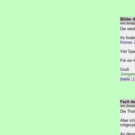
Bilder 
von Joorg
Die wied
Ihr find
Kirmes 
Viel Sp
Für ein 
Gruß
Joorgang
(
mehr...
|
Fazit de
von Joorg
Die Thol
Aber ich
mitgespi
An diese